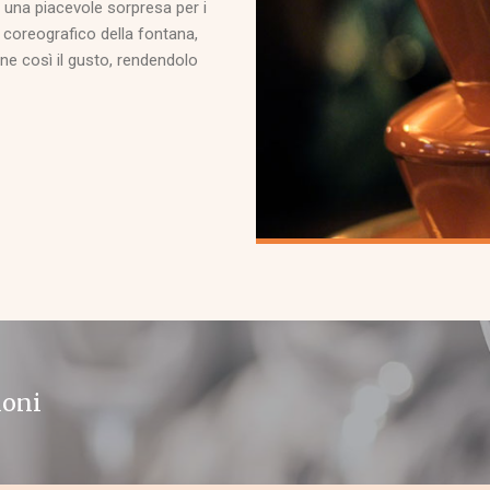
 una piacevole sorpresa per i
to coreografico della fontana,
rne così il gusto, rendendolo
ioni