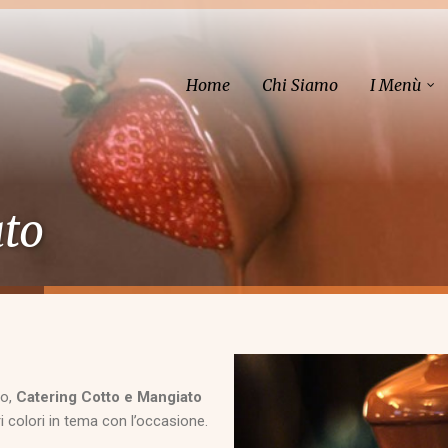
Home
Chi Siamo
I Menù
ato
to,
Catering Cotto e Mangiato
i colori in tema con l’occasione.